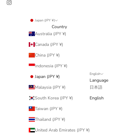
Japan (JPY ¥)
Country
Australia (JPY ¥)
Canada (JPY ¥)
China (JPY ¥)
Indonesia (JPY ¥)
English
Japan (JPY ¥)
Language
Malaysia (JPY ¥)
日本語
South Korea (JPY ¥)
English
Taiwan (JPY ¥)
Thailand (JPY ¥)
United Arab Emirates (JPY ¥)