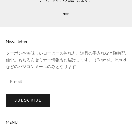
プロファイルを設計します。
Go to item 1
Go to item 2
Go to item 3
News letter
クーポンや美味しいコーヒーの淹れ方、道具の手入れなど随時配
信中。もちろんセミナー情報もお届けします。（※gmail、icloud
などのパソコンメールのみとなります）
SUBSCRIBE
MENU