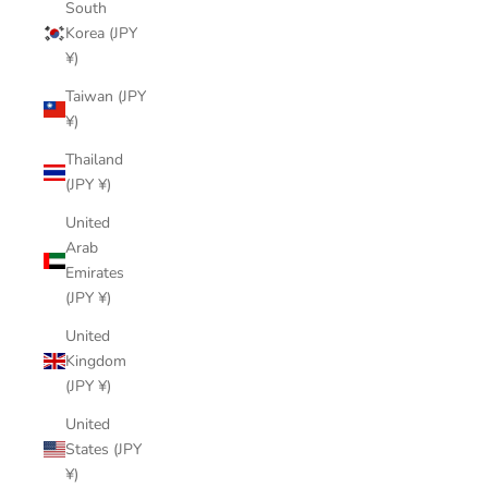
South
Korea (JPY
¥)
Taiwan (JPY
¥)
Thailand
(JPY ¥)
United
Arab
Emirates
(JPY ¥)
United
Kingdom
(JPY ¥)
United
States (JPY
¥)