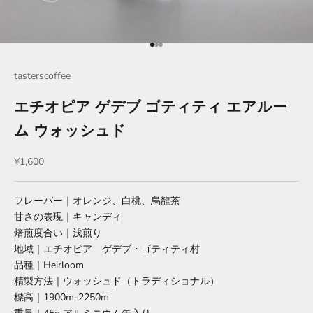
Go to item 1
Go to item 2
Go to item 3
tasterscoffee
エチオピア ゲデブ ゴティティ エアルー
ム ウォッシュド
Sale price
¥1,600
フレーバー｜オレンジ、白桃、烏龍茶
甘さの表現｜キャンディ
焙煎度合い｜浅煎り
地域｜エチオピア ゲデブ・ゴティティ村
品種｜Heirloom
精製方法｜ウォッシュド（トラディショナル）
標高｜1900m-2250m