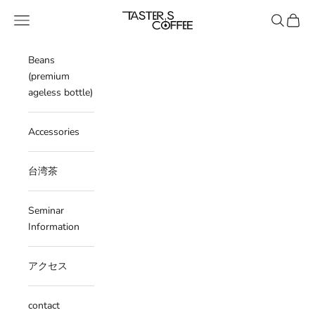
Skip to content
tasterscoffee
Navigation menu
Search
Cart
Beans
(premium
ageless bottle)
Accessories
台湾茶
Seminar
Information
アクセス
contact