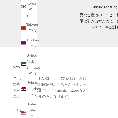
Korea
Unique roastin
(JPY
異なる産地のコーヒー
¥)
限に引き出すために、
Taiwan
ファイルを設計
(JPY ¥)
Thailand
(JPY ¥)
United
Arab
News letter
Emirates
(JPY ¥)
クーポンや美味しいコーヒーの淹れ方、道具
United
の手入れなど随時配信中。もちろんセミナー
Kingdom
情報もお届けします。（※gmail、icloudなど
(JPY ¥)
のパソコンメールのみとなります）
United
States
(JPY