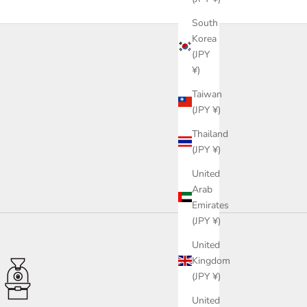
South
Korea
(JPY
¥)
Taiwan
(JPY ¥)
Thailand
(JPY ¥)
United
Arab
Emirates
(JPY ¥)
United
Kingdom
(JPY ¥)
United