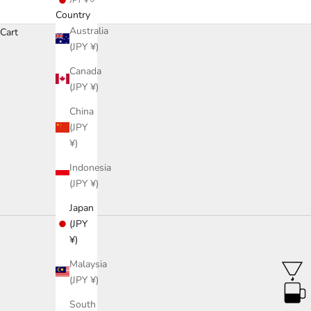
JPY ¥
Country
Australia
Cart
(JPY ¥)
Canada
(JPY ¥)
China
(JPY
¥)
Indonesia
(JPY ¥)
Japan
(JPY
¥)
Malaysia
(JPY ¥)
South