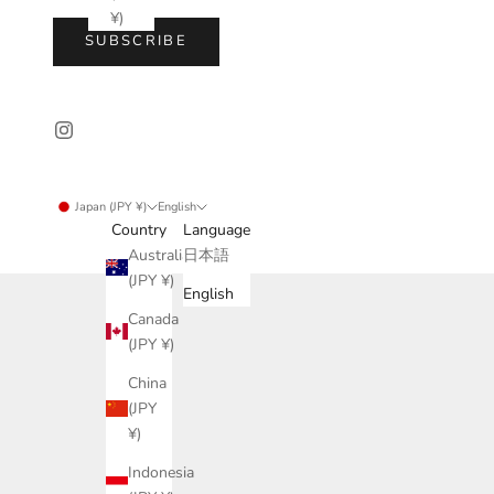
¥)
SUBSCRIBE
Japan (JPY ¥)
English
Country
Language
Australia
日本語
(JPY ¥)
English
Canada
(JPY ¥)
China
(JPY
¥)
Indonesia