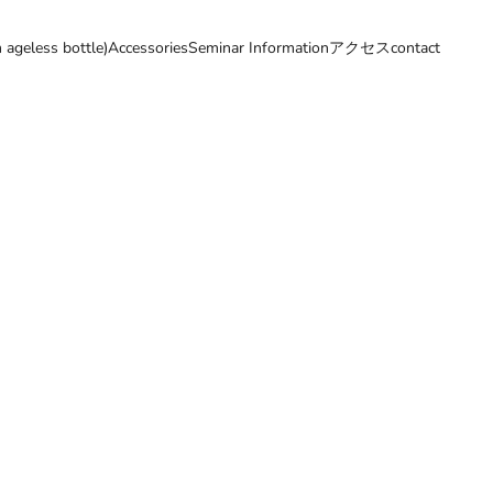
ageless bottle)
Accessories
Seminar Information
アクセス
contact