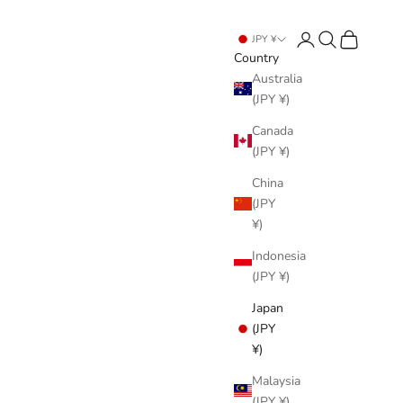
Login
Search
Cart
JPY ¥
Country
Australia
(JPY ¥)
Canada
(JPY ¥)
China
(JPY
¥)
Indonesia
(JPY ¥)
Japan
(JPY
¥)
Malaysia
(JPY ¥)