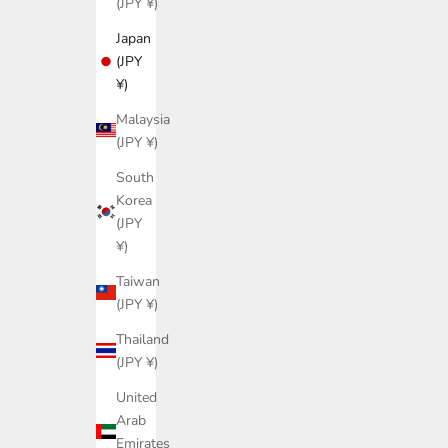
(JPY ¥)
Japan
(JPY
¥)
Malaysia
(JPY ¥)
South
Korea
(JPY
¥)
Taiwan
(JPY ¥)
Thailand
(JPY ¥)
United
Arab
Emirates