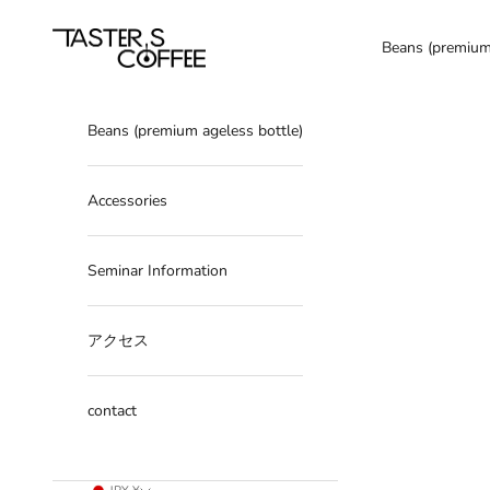
Skip to content
tasterscoffee
Beans (premium 
Beans (premium ageless bottle)
Accessories
Seminar Information
アクセス
contact