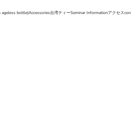
ageless bottle)
Accessories
台湾ティー
Seminar Information
アクセス
con