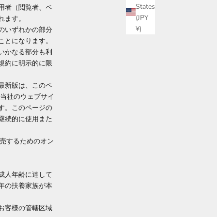
States
用者（閲覧者、ベ
(JPY
れます。
¥)
のいずれかの部分
ことになります。
いかなる部分も利
規約に明示的に限
最新版は、このペ
を当社のウェブサイ
す。このページの
継続的に使用また
を販売するためのオン
成人年齢に達して
年の扶養家族が本
お客様の管轄区域