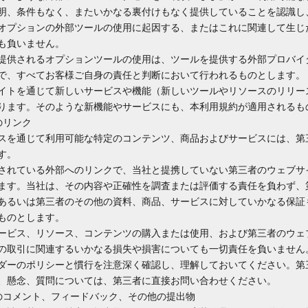
明、条件もなく、またいかなる裏付けもなく提供していることを認識し
オプションの外部ツールの使用に起因する、またはこれに関連して生じ
も負いません。
提供されるオプションツールの使用は、ツールを提供する外部プロバイ
で、すべてお客様ご自身の責任と判断において行われるものとします。
イトを通じて新しいサービスや機能（新しいツールやリソースのリリー
ります。そのような新機能やサービスにも、本利用規約が適用されるも
のリンク
スを通じて利用可能な特定のコンテンツ、商品およびサービスには、第
す。
されている外部へのリンクで、当社と提携していない第三者のウェブサ
ます。当社は、その内容や正確性を調査または評価する責任を負わず、
あるいは第三者のその他の資料、商品、サービスに対していかなる保証
ものとします。
ービス、リソース、コンテンツの購入または使用、および第三者のウェ
の取引に関連するいかなる損失や損害についても一切責任を負いません
ダーのポリシーと慣行を注意深く確認し、理解しておいてください。第
、懸念、質問については、第三者に直接お問い合わせください。
ザーのコメント、フィードバック、その他の提出物