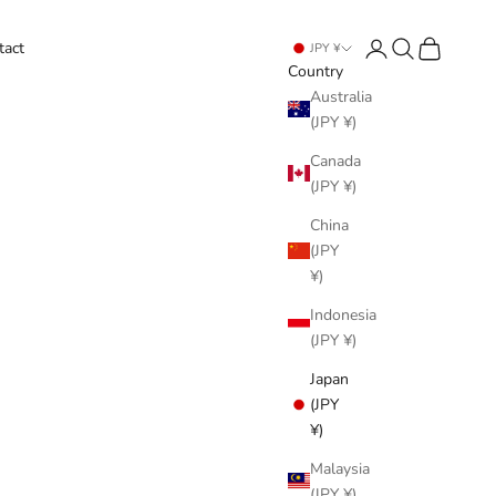
Login
Search
Cart
tact
JPY ¥
Country
Australia
(JPY ¥)
Canada
(JPY ¥)
China
(JPY
¥)
Indonesia
(JPY ¥)
Japan
(JPY
¥)
Malaysia
(JPY ¥)