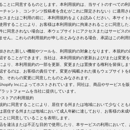
ることに同意するものとします。本利用規約は、当サイトのすべての利
ーチャント、コンテンツ投稿者を含むがこれに限定されない）に適用さ
セスまたはご利用の前に、本利用規約をよくお読みください。本サイト
使用することにより、お客様は本利用規約に拘束されることに同意した
件に同意されない場合は、本ウェブサイトにアクセスまたはサービスの
ません。これらの利用規約が申し出とみなされる場合、承諾はこの利用
加された新しい機能やツールも、利用規約の対象となります。本規約の
認することができます。当社は、本利用規約の更新および/または変更
により、本利用規約の一部を更新、変更または置換する権利を留保しま
認するのは、お客様の責任です。変更が掲載された後もウェブサイトを
合、それらの変更に同意したものとみなされます。
hopify Inc.によってホストされています。同社は、商品やサービス
プラットフォームを当社に提供しています。
インストアの利用規約
規約に同意することにより、居住する州または地域において少なくとも
は居住する州または地域において成人年齢に達しており、お客様の未成
ことに同意していることを表明します。
品を違法または不正な目的で使用したり、本サービスの利用において、