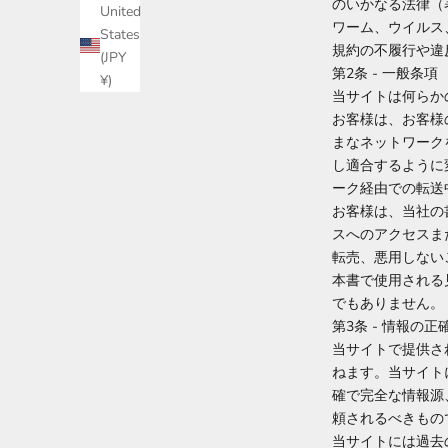
のいかなる法律（
United
ワーム、ウイルス
States
規約の不履行や違
(JPY
第2条 - 一般条項
¥)
当サイトは何らか
お客様は、お客様
まなネットワーク
し適合するように
ーク経由での転送
お客様は、当社の
スへのアクセスま
転売、悪用しない
本書で使用される
でもありません。
第3条 - 情報の
当サイトで提供さ
ねます。当サイト
確で完全な情報源
頼されるべきもの
当サイトには過去