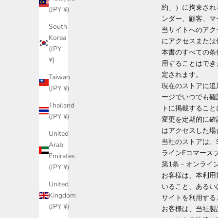
約」）に拘束され
(JPY ¥)
ンダー、顧客、マ
South
当サイトへのアク
Korea
にアクセスまたは
(JPY
本書のすべての条
¥)
用することはでき
定されます。
Taiwan
現在のストアに追
(JPY ¥)
ージでいつでも確
Thailand
トに掲載すること
(JPY ¥)
変更を定期的に確
はアクセスした場
United
当社のストアは、S
Arab
ラインEコマース
Emirates
第1条 - オンラ
(JPY ¥)
お客様は、本利用
United
いること、あるい
Kingdom
サイトを利用する
(JPY ¥)
お客様は、当社製