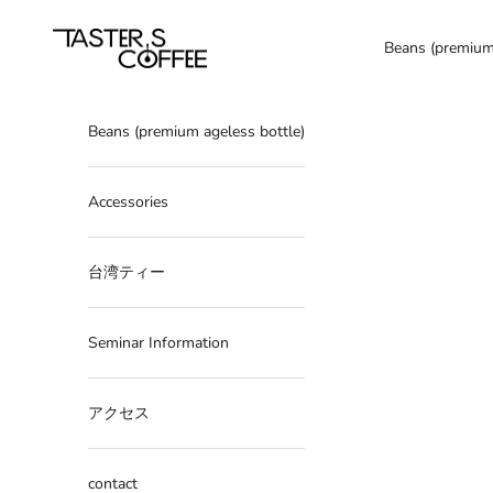
Skip to content
tasterscoffee
Beans (premium 
Beans (premium ageless bottle)
Accessories
台湾ティー
Seminar Information
アクセス
contact