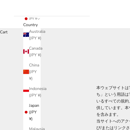
JPY ¥
Country
Australia
Cart
(JPY ¥)
Canada
(JPY ¥)
China
(JPY
¥)
本ウェブサイトはTA
Indonesia
ち」という用語はTAS
(JPY ¥)
いるすべての規約
Japan
供しています。本
(JPY
を含みます。
¥)
当サイトへのアク
び/またはリンク
Malaysia