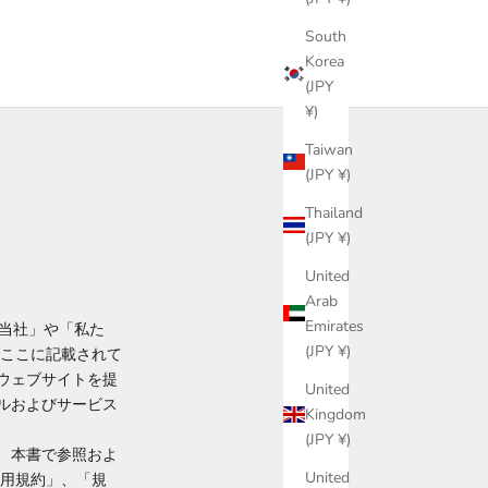
South
Korea
(JPY
¥)
Taiwan
(JPY ¥)
Thailand
(JPY ¥)
United
Arab
Emirates
、「当社」や「私た
(JPY ¥)
N は、ここに記載されて
ウェブサイトを提
United
ルおよびサービス
Kingdom
(JPY ¥)
、本書で参照およ
United
利用規約」、「規