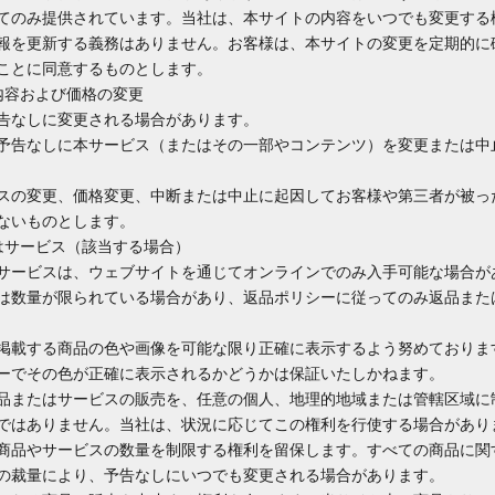
てのみ提供されています。当社は、本サイトの内容をいつでも変更する
報を更新する義務はありません。お客様は、本サイトの変更を定期的に
ことに同意するものとします。
ス内容および価格の変更
告なしに変更される場合があります。
予告なしに本サービス（またはその一部やコンテンツ）を変更または中
スの変更、価格変更、中断または中止に起因してお客様や第三者が被っ
ないものとします。
たはサービス（該当する場合）
サービスは、ウェブサイトを通じてオンラインでのみ入手可能な場合が
は数量が限られている場合があり、返品ポリシーに従ってのみ返品また
掲載する商品の色や画像を可能な限り正確に表示するよう努めておりま
ーでその色が正確に表示されるかどうかは保証いたしかねます。
品またはサービスの販売を、任意の個人、地理的地域または管轄区域に
ではありません。当社は、状況に応じてこの権利を行使する場合があり
商品やサービスの数量を制限する権利を留保します。すべての商品に関
の裁量により、予告なしにいつでも変更される場合があります。