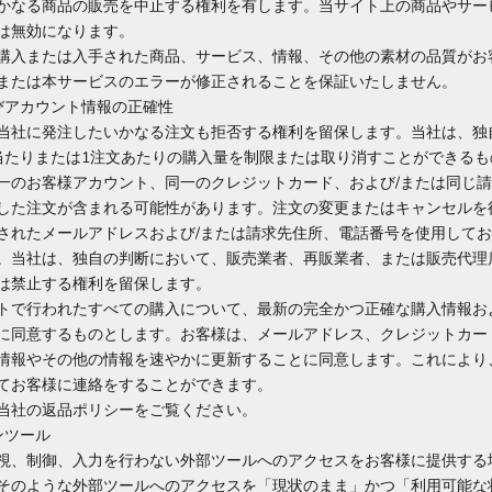
かなる商品の販売を中止する権利を有します。当サイト上の商品やサー
は無効になります。
購入または入手された商品、サービス、情報、その他の素材の品質がお
または本サービスのエラーが修正されることを保証いたしません。
よびアカウント情報の正確性
当社に発注したいかなる注文も拒否する権利を留保します。当社は、独
当たりまたは1注文あたりの購入量を制限または取り消すことができるも
一のお客様アカウント、同一のクレジットカード、および/または同じ請
した注文が含まれる可能性があります。注文の変更またはキャンセルを
されたメールアドレスおよび/または請求先住所、電話番号を使用して
。当社は、独自の判断において、販売業者、再販業者、または販売代理
は禁止する権利を留保します。
トで行われたすべての購入について、最新の完全かつ正確な購入情報お
に同意するものとします。お客様は、メールアドレス、クレジットカー
情報やその他の情報を速やかに更新することに同意します。これにより
てお客様に連絡をすることができます。
当社の返品ポリシーをご覧ください。
ンツール
視、制御、入力を行わない外部ツールへのアクセスをお客様に提供する
そのような外部ツールへのアクセスを「現状のまま」かつ「利用可能な