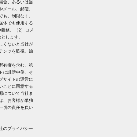
場合、あるいは当
やメール、郵便、
でも、制限なく、
媒体でも使用する
義務、（2）コメ
のとします。
しくないと当社が
テンツを監視、編
所有権を含む、第
トに誹謗中傷、そ
ブサイトの運営に
いことに同意する
源について当社ま
は、お客様が単独
一切の責任を負い
社のプライバシー