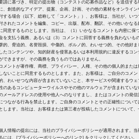
要請に基づき、特定の提出物（コンテストの応募作品など）を送信する
に、創造的なアイデア、提案、企画、計画、その他の素材をオンライン
付する場合（以下、総称して「コメント」）、お客様は、当社が、いつ
付されたコメントを編集、コピー、出版、配布、翻訳、その他いかなる
に同意するものとします。当社は、（1）いかなるコメントも内密に保つ
金を支払う義務、あるいは（3）コメントに回答する義務を負わないも
撃的、脅迫的、名誉毀損、中傷的、ポルノ的、わいせつ的、その他好ま
したコンテンツや、知的財産を侵害あるいは本利用規約に違反するコン
ができますが、その義務を負うものではありません。
コメントが著作権、商標、プライバシー、人権、その他の個人的または
しないことに同意するものとします。また、お客様は、ご自分のコメン
的、わいせつな内容が含まれていないこと、本サービスや関連するウェ
性のあるコンピューターウイルスやその他のマルウェアが含まれていな
のメールアドレスの使用や他人へのなりすまし、またはコメントの発信
につながる行為を禁止します。ご自身のコメントとその正確性について
とします。当社は、お客様または第三者が投稿したコメントについて、
個人情報の提出には、当社のプライバシーポリシーが適用されます。当
るには、[プライバシーポリシーへのリンク] をクリックしてください。