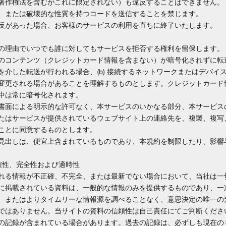
著作権法を含むがこれに限定されない）も違反することはできません。
、または破壊的な性質を持つコードを送信することを禁じます。
反があった場合、お客様のサービスの利用を直ちに終了いたします。
の理由でいつでも誰に対してもサービスを拒否する権利を留保します。
のコンテンツ（クレジットカード情報を含まない）が暗号化されずに転送さ
を介した転送が行われる場合、(b) 接続するネットワークまたはデバイ
変更される場合があることを理解するものとします。クレジットカード
中は常に暗号化されます。
書面による明示的な許可なく、本サービスのいかなる部分、本サービス
たはサービスが提供されているウェブサイト上の連絡先を、複製、複写
ことに同意するものとします。
見出しは、便宜上含まれているものであり、本規約を制限したり、影響
正確性、完全性および適時性
れる情報が不正確、不完全、または最新でない場合において、当社は一
に掲載されている資料は、一般的な情報のみを提供するものであり、一
、またはよりタイムリーな情報源を調べることなく、意思決定の唯一の
ではありません。当サイトの資料の信頼性は自己責任にてご判断くださ
の記録が含まれている場合があります。過去の記録は、必ずしも現在の